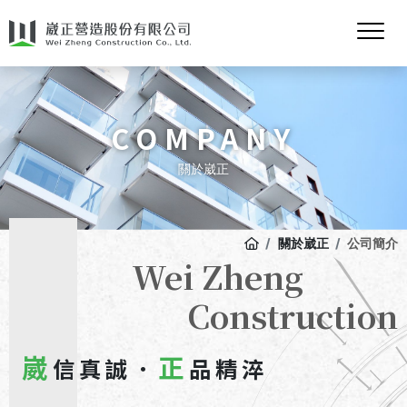
COMPANY
關於崴正
關於崴正
公司簡介
Wei Zheng
Construction
崴
正
信真誠．
品精淬