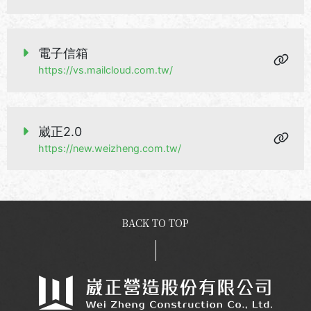
電子信箱
https://vs.mailcloud.com.tw/
崴正2.0
https://new.weizheng.com.tw/
BACK TO TOP