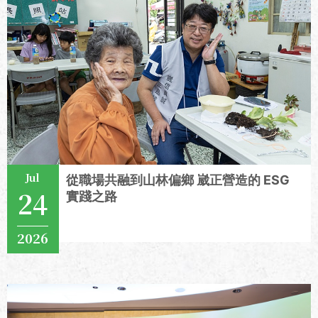
Jul
從職場共融到山林偏鄉 崴正營造的 ESG
24
實踐之路
2026
View More